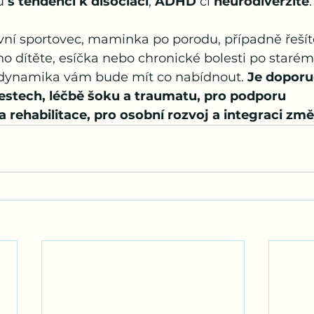
ů 
s tendencí k disociaci
, 
ADHD
 či 
neurodiverzitě
.
ího dítěte, esíčka nebo chronické bolesti po starém
odynamika vám bude mít co nabídnout. 
Je doporu
estech, léčbě šoku a traumatu, pro podporu 
 rehabilitace, pro osobní rozvoj a integraci změ