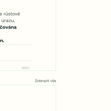
 
 úrazu, 
čována 
n. 
Zobrazit vše