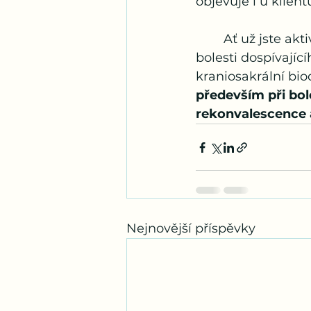
objevuje i u klient
	Ať už jste aktivní sportovec, maminka po porodu, případně řešíte růstové 
bolesti dospívajíc
kraniosakrální bi
především při bol
rekonvalescence a
Nejnovější příspěvky