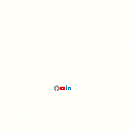
kort
Provozovatel:
Soňa Kolmanová
Jeseniova 22, Praha 3
ezbariérový přístup, možnost parkování v do
IČ: 74366602
WhatsApp +420 733 500 595
kolmanova.org@gmail.com
.org
stránek zpracovávám některé osobní údaje.
 nařízení Evropského parlamentu a Rady (EU) 2016/679 ze dne 27. dubna 20
ybu těchto údajů a o zrušení směrnice 95/46/ES (obecné nařízení o ochra