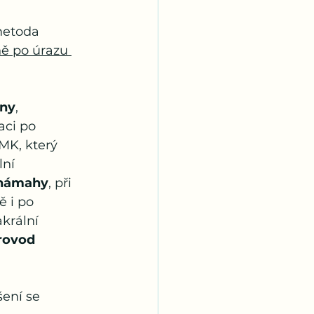
metoda 
ě po úrazu 
eny
, 
aci po 
MK, který 
ní 
 námahy
, při 
 i po 
akrální 
rovod 
šení se 