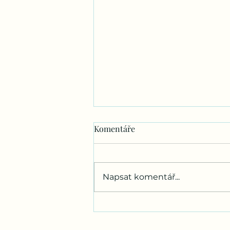
Komentáře
Napsat komentář...
Orofaciální oblast