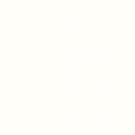
Zpracování osobních údajů v případě použit
Pokud poptáváte mé služby, budu pracovat s
příjmení, email a telefonní kontakt.
Z jakého důvodu?
Kontaktuji vás přes ně pro další domluvu oh
Na základě jakého právního důvodu?
Jedná se o zpracování na základě čl. 6 odst
Jak dlouho budeme osobní údaje zpracová
Pokud nenavážeme další spolupráci, vaše d
Zpracování osobních údajů v případě náku
Pokud u nás nakoupíte, budeme pracovat s úd
Z jakého důvodu?
Osobní údaje budeme dále zpracovávat pro
Jak dlouho budeme osobní údaje zpracová
Po dobu plnění naší služby a poté 5 let od 
Newslettery (obchodní sdělení)
Pokud jste nakupující zákazník a nezakázali
Na základě jakého právního důvodu?
Umožňuje nám to ust. § 7 odst. 3 zákona č. 
Jak dlouho budeme osobní údaje zpracová
5 let od vašeho posledního nákupu. Z rozes