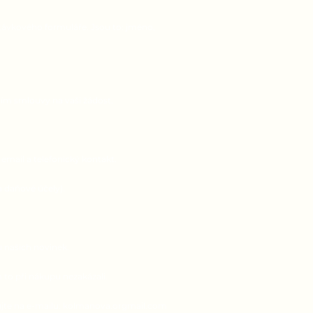
távkového formuláře. Jsou to: jméno,
ním smlouvy na vaši žádost.
email a telefonický kontakt.
četní a daňové účely).
u našich novinek.
 to při nákupu nezakázali.
tujte na e-mailu: kolmanova.orgmail.com