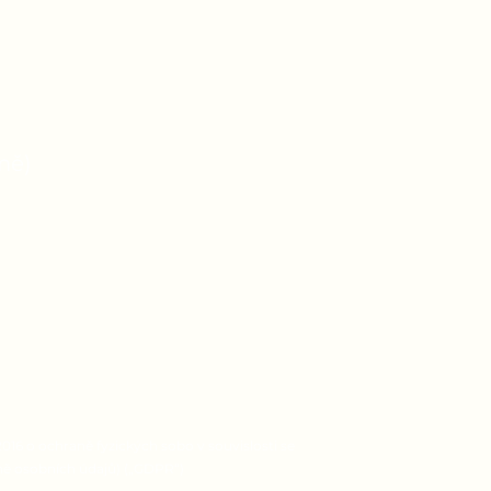
izolu
mě)
16 o ochraně fyzických sobo v souvislosti se
ně osobních údajů) („GDPR“)