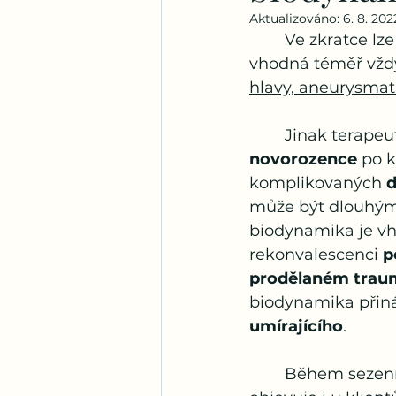
Aktualizováno:
6. 8. 202
	Ve zkratce lze 
vhodná téměř vždy
hlavy, aneurysmatu
	Jinak terape
novorozence
 po 
komplikovaných 
d
může být dlouhým 
biodynamika je vh
rekonvalescenci 
p
prodělaném trau
biodynamika přináš
umírajícího
. 
	Během sezení 