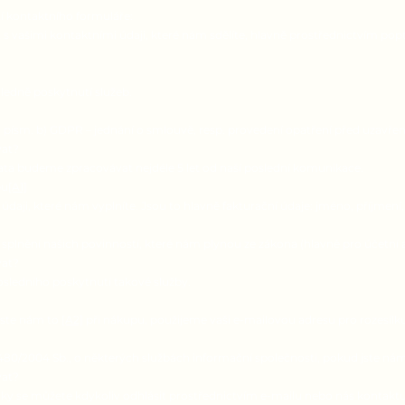
í kontaktního formuláře:
 vašimi kontaktními údaji, které nám sdělíte, hlavně prostřednictvím pop
ledně poskytnutí služeb.
. 1 písm. b) GDPR – jednání o smlouvě, resp. provedení opatření před uzavře
vat?
ata budeme zpracovávat nejdéle 5 let od naší poslední komunikace.
pu
[A1]
aji, které nám vyplníte. Jsou to hlavně fakturační údaje: jméno, příjmení, 
 splnění našich povinností, které nám plynou ze zákona (hlavně pro ú
vat?
posledního poskytnutí takové služby.
 jste nám to
[A2]
při nákupu, použijeme vaši e-mailovou adresu pro rozesílk
480/2004 Sb., o některých službách informační společnosti, pokud jste nám
vat?
ílky se můžete kdykoliv odhlásit prostřednictvím e-mailu nebo nás kontak