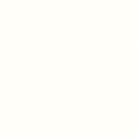
(b
Zásady práce s vašimi údaji
Společnost Soňa Kolmanová, IČ: 74366602
Provozuji webové stránky
www.kolmanova
Pro poskytování služeb a provoz webových 
Zpracování osobních údajů upravuje zejména
zpracováním osobních údajů a o volném poh
I.Zpracování osobních údajů