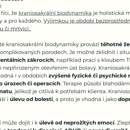
2
říci, že 
kraniosakrální biodynamika
 je holistická 
 a pro každého. 
Výjimkou je období bezprostředn
 či mrtvici. 
uté kraniosakrální biodynamiky provází 
těhotné ž
komplikovaných porodech. Je možné zklidnit i situ
entálních zákrocích
, například prací s kloubem T
nepřirozeným otevřením úst bolavý. Kraniosakrál
odná i v obdobích 
zvýšené fyzické či psychické
o úrazech či operacích
. Terapie působí blahodárně
matu
, jelikož je citlivá k potřebám klienta. Kranios
í i 
úlevu od bolesti
, a proto je vhodná i jako 
dop
může dojít i k 
úlevě od neprožitých emocí
. Zlep